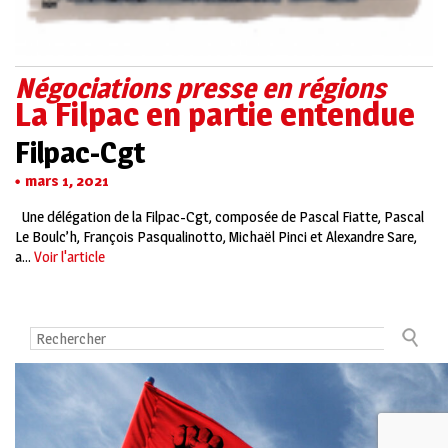
Négociations presse en régions
La Filpac en partie entendue
Filpac-Cgt
mars 1, 2021
Une délégation de la Filpac-Cgt, composée de Pascal Fiatte, Pascal
Le Boulc’h, François Pasqualinotto, Michaël Pinci et Alexandre Sare,
a...
Voir l'article
Contact
Mentions légales
La CGT
Plan du site
Publication Annuelle des Comptes des Syndicats