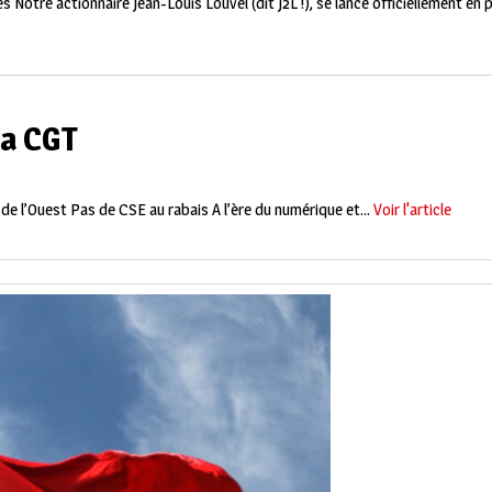
otre actionnaire Jean-Louis Louvel (dit J2L !), se lance officiellement en po
ia CGT
e l’Ouest Pas de CSE au rabais A l’ère du numérique et...
Voir l'article