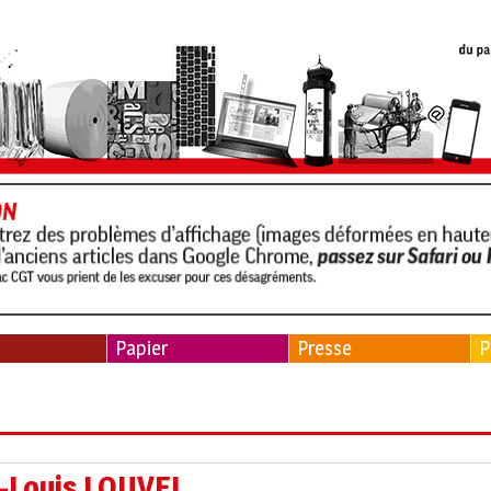
Papier
Presse
P
n-Louis LOUVEL