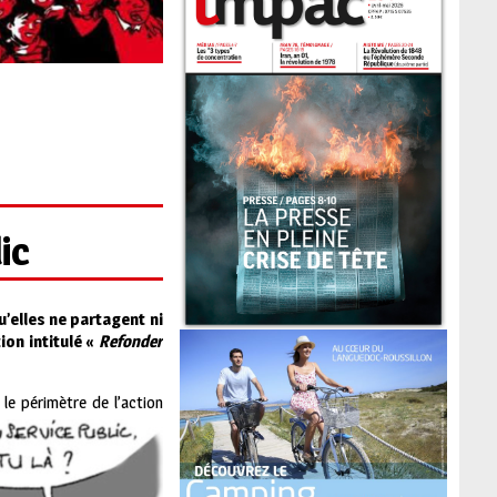
ic
’elles ne partagent ni
on intitulé «
Refonder
e périmètre de l’action