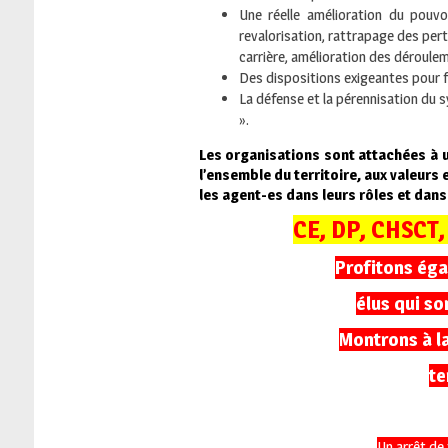
Une réelle amélioration du pouv
revalorisation, rattrapage des pert
carrière, amélioration des déroulem
Des dispositions exigeantes pour fai
La défense et la pérennisation du 
».
Les organisations sont attachées à 
l’ensemble du territoire, aux valeurs et
les agent-es dans leurs rôles et dans
CE, DP, CHSCT
Profitons éga
élus qui so
Montrons à la
te
Un arrêt de