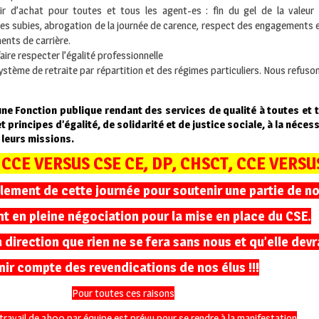
oir d’achat pour toutes et tous les agent-es : fin du gel de la valeur
es subies, abrogation de la journée de carence, respect des engagements en
ents de carrière.
re respecter l’égalité professionnelle
système de retraite par répartition et des régimes particuliers. Nous refuson
une Fonction publique rendant des services de qualité à toutes et
 principes d’égalité, de solidarité et de justice sociale, à la néces
 leurs missions.
, CCE VERSUS CSE CE, DP, CHSCT, CCE VERSU
lement de cette journée pour soutenir une partie de n
nt en pleine négociation pour la mise en place du CSE.
 direction que rien ne se fera sans nous et qu’elle devr
nir compte des revendications de nos élus !!!
Pour toutes ces raisons
 travail de 3h00 par équipe est prévu pour se rendre à la manifestation